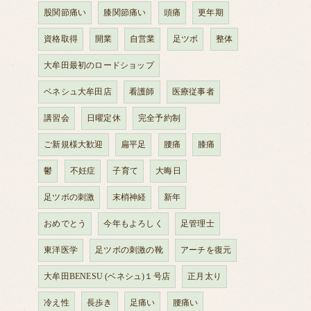
股関節痛い
膝関節痛い
頭痛
更年期
資格取得
開業
自営業
足ツボ
整体
大牟田最初のロードショップ
ベネシュ大牟田店
看護師
医療従事者
講習会
日曜定休
完全予約制
ご新規様大歓迎
扁平足
腰痛
膝痛
鬱
不妊症
子育て
大晦日
足ツボの刺激
末梢神経
新年
おめでとう
今年もよろしく
足管理士
東洋医学
足ツボの刺激の靴
アーチを復元
大牟田BENESU (ベネシュ)１号店
正月太り
冷え性
長歩き
足痛い
腰痛い