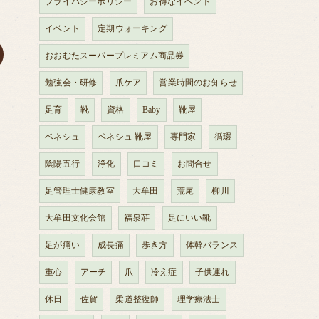
プライバシーポリシー
お得なイベント
イベント
定期ウォーキング
おおむたスーパープレミアム商品券
勉強会・研修
爪ケア
営業時間のお知らせ
足育
靴
資格
Baby
靴屋
ベネシュ
ベネシュ 靴屋
専門家
循環
陰陽五行
浄化
口コミ
お問合せ
足管理士健康教室
大牟田
荒尾
柳川
大牟田文化会館
福泉荘
足にいい靴
足が痛い
成長痛
歩き方
体幹バランス
重心
アーチ
爪
冷え症
子供連れ
休日
佐賀
柔道整復師
理学療法士