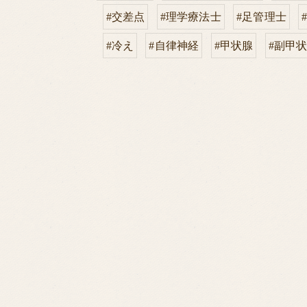
#交差点
#理学療法士
#足管理士
#冷え
#自律神経
#甲状腺
#副甲