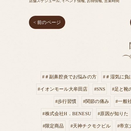
店舗スケジュール
イベント情報
お得情報
営業時間
< 前のページ
#＃副鼻腔炎でお悩みの方
#＃湿気に負
#イオンモール大牟田店
#SNS
#足と靴
#歩行習慣
#関節の痛み
#一般
#株式会社H．BENESU
#原因が知りた
#限定商品
#天神チクモクビル
#帝京