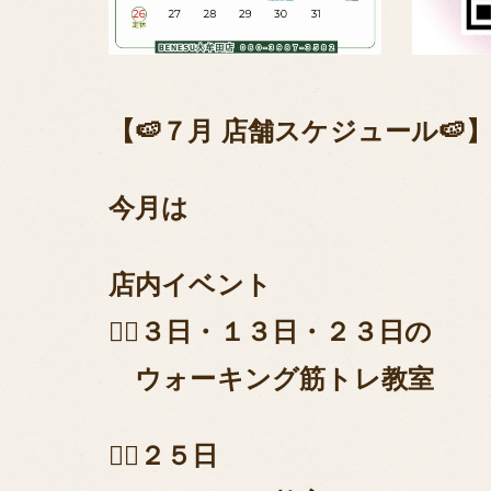
【🍉７月 店舗スケジュール🍉
今月は
店内イベント
🙆‍♀️３日・１３日・２３日の
ウォーキング筋トレ教室
🙆‍♀️２５日