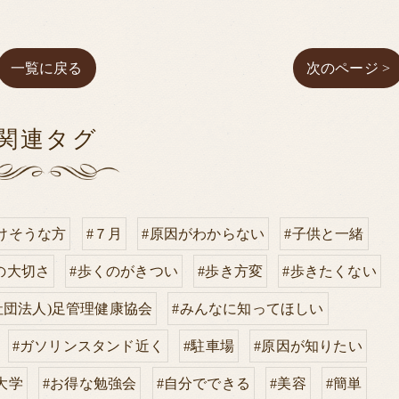
一覧に戻る
次のページ >
関連タグ
けそうな方
#７月
#原因がわからない
#子供と一緒
の大切さ
#歩くのがきつい
#歩き方変
#歩きたくない
社団法人)足管理健康協会
#みんなに知ってほしい
#ガソリンスタンド近く
#駐車場
#原因が知りたい
大学
#お得な勉強会
#自分でできる
#美容
#簡単