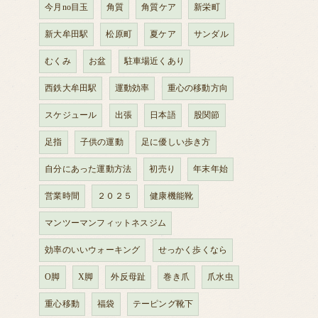
今月no目玉
角質
角質ケア
新栄町
新大牟田駅
松原町
夏ケア
サンダル
むくみ
お盆
駐車場近くあり
西鉄大牟田駅
運動効率
重心の移動方向
スケジュール
出張
日本語
股関節
足指
子供の運動
足に優しい歩き方
自分にあった運動方法
初売り
年末年始
営業時間
２０２５
健康機能靴
マンツーマンフィットネスジム
効率のいいウォーキング
せっかく歩くなら
O脚
X脚
外反母趾
巻き爪
爪水虫
重心移動
福袋
テーピング靴下