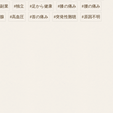
#副業
#独立
#足から健康
#膝の痛み
#腰の痛み
状腺
#高血圧
#首の痛み
#突発性難聴
#原因不明