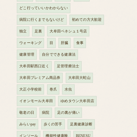
どこ行っていいかわからない
病院に行くまでもないけど
初めての方大歓迎
独立
足裏
大牟田ベネシュ１号店
ウォーキング
目
肝臓
食事
健康管理
自分でできる健康法
大牟田駅西口近く
足管理療法士
大牟田プレミアム商品券
大牟田大蛇山
大正小学校前
巻爪
水虫
イオンモール大牟田
ゆめタウン大牟田店
敬老の日
病院
足の裏が痛い
みらいpay
歩くの苦手
足裏健康診断
インソール
機能性健康靴
BENESU