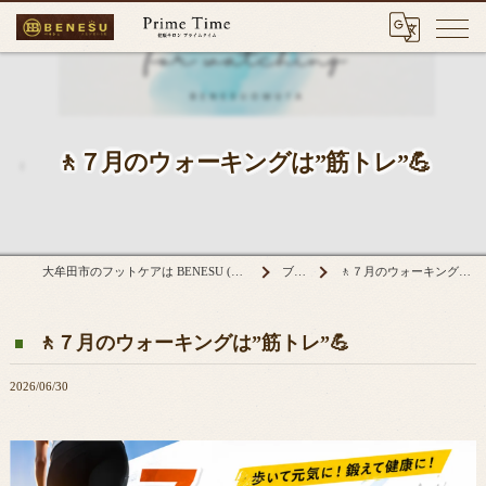
🚶７月のウォーキングは”筋トレ”💪
大牟田市のフットケアは BENESU (ベネシュ)大牟田店
ブログ
🚶７月のウォーキングは”筋トレ”💪
🚶７月のウォーキングは”筋トレ”💪
2026/06/30