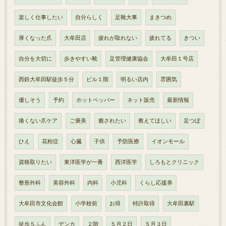
楽しく仕事したい
自分らしく
足靴大事
まきつめ
厚くなった爪
大牟田店
疲れが取れない
疲れてる
きつい
自分を大切に
歩きやすい靴
足管理健康協会
大牟田１号店
西鉄大牟田駅徒歩５分
ビル１階
明るい店内
雰囲気
優しそう
予約
ホットペッパー
ネット販売
最新情報
痛くない爪ケア
ご褒美
癒されたい
教えてほしい
足つぼ
ひえ
花粉症
心臓
子供
予防医療
イオンモール
資格取りたい
東洋医学が一番
西洋医学
しろもとクリニック
整形外科
美容外科
内科
小児科
くらし応援券
大牟田市文化会館
小学校前
お得
特許取得
大牟田裏駅
徒歩５ふん
デンカ
２階
５月２日
５月３日