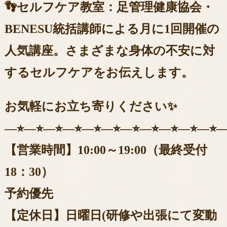
👣セルフケア教室：足管理健康協会・
BENESU統括講師による月に1回開催の
人気講座。さまざまな身体の不安に対
するセルフケアをお伝えします。
お気軽にお立ち寄りください✨
―⭐︎―⭐︎―⭐︎―⭐︎―⭐︎―⭐︎―⭐︎―⭐︎―⭐︎―⭐︎―⭐︎―
【営業時間】10:00～19:00（最終受付
18：30）
予約優先
【定休日】日曜日(研修や出張にて変動