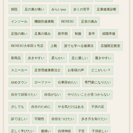
病院
足の裏が痛い
みらいpay
歩くの苦手
足裏健康診断
インソール
機能性健康靴
BENESU
足首の痛み
足指の痛い
足裏の痛み
新学期
制服
新卒
就職準備
BENESU大牟田１号店
上靴
誰でも学べる健康法
店舗限定教室
新商品
歩きやすい
柔らかい
足に優しい
履きやすい
スニーカー
足管理健康療法士
お客様の声
どこがいい？
ゆめタウン
ローファー
仕事辞めたい
専門家になりたい
自分で頑張りたい
自信がない
やりたいことが見つからない
少しでも
自分のために
やる気だけはある
子供の足
診てほしい
可能性
自信をつけたい
歩き方を知りたい
正しく学びたい
膝痛い
自律神経
子宮
子供欲しい