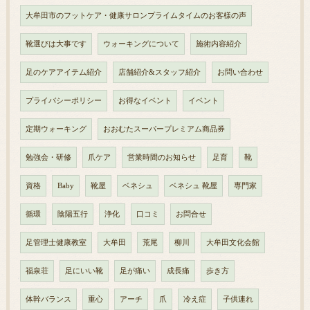
大牟田市のフットケア・健康サロンプライムタイムのお客様の声
靴選びは大事です
ウォーキングについて
施術内容紹介
足のケアアイテム紹介
店舗紹介&スタッフ紹介
お問い合わせ
プライバシーポリシー
お得なイベント
イベント
定期ウォーキング
おおむたスーパープレミアム商品券
勉強会・研修
爪ケア
営業時間のお知らせ
足育
靴
資格
Baby
靴屋
ベネシュ
ベネシュ 靴屋
専門家
循環
陰陽五行
浄化
口コミ
お問合せ
足管理士健康教室
大牟田
荒尾
柳川
大牟田文化会館
福泉荘
足にいい靴
足が痛い
成長痛
歩き方
体幹バランス
重心
アーチ
爪
冷え症
子供連れ