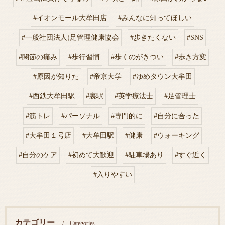
#イオンモール大牟田店
#みんなに知ってほしい
#一般社団法人)足管理健康協会
#歩きたくない
#SNS
#関節の痛み
#歩行習慣
#歩くのがきつい
#歩き方変
#原因が知りた
#帝京大学
#ゆめタウン大牟田
#西鉄大牟田駅
#裏駅
#英学療法士
#足管理士
#筋トレ
#パーソナル
#専門的に
#自分に合った
#大牟田１号店
#大牟田駅
#健康
#ウォーキング
#自分のケア
#初めて大歓迎
#駐車場あり
#すぐ近く
#入りやすい
カテゴリー
Categories