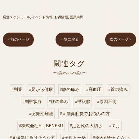
店舗スケジュール
イベント情報
お得情報
営業時間
< 前のページ
一覧に戻る
次のページ >
関連タグ
#副業
#足から健康
#膝の痛み
#高血圧
#首の痛み
#副甲状腺
#腰の痛み
#甲状腺
#原因不明
#突発性難聴
#＃副鼻腔炎でお悩みの方
#株式会社H．BENESU
#足と靴の大切さ
#７月
#＃湿気に負けそうな方
#子供と一緒
#原因がわからない