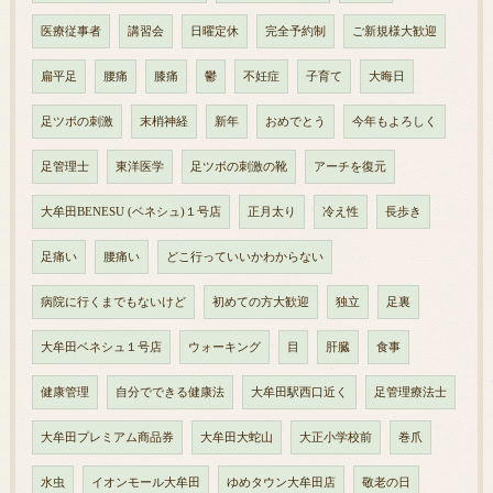
医療従事者
講習会
日曜定休
完全予約制
ご新規様大歓迎
扁平足
腰痛
膝痛
鬱
不妊症
子育て
大晦日
足ツボの刺激
末梢神経
新年
おめでとう
今年もよろしく
足管理士
東洋医学
足ツボの刺激の靴
アーチを復元
大牟田BENESU (ベネシュ)１号店
正月太り
冷え性
長歩き
足痛い
腰痛い
どこ行っていいかわからない
病院に行くまでもないけど
初めての方大歓迎
独立
足裏
大牟田ベネシュ１号店
ウォーキング
目
肝臓
食事
健康管理
自分でできる健康法
大牟田駅西口近く
足管理療法士
大牟田プレミアム商品券
大牟田大蛇山
大正小学校前
巻爪
水虫
イオンモール大牟田
ゆめタウン大牟田店
敬老の日