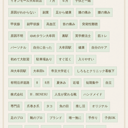
イオンモール大牟田店
７月
６月
子供と一緒
原因がわからない
副業
足から健康
膝の痛み
腰の痛み
甲状腺
副甲状腺
高血圧
首の痛み
突発性難聴
原因不明
ゆめタウン大牟田
裏駅
英学療法士
筋トレ
パーソナル
自分に合った
大牟田駅
健康
自分のケア
初めて大歓迎
駐車場あり
すぐ近く
入りやすい
JR大牟田駅
大牟田b
帝京大学近く
しろもとクリニック看板下
有明沿岸道路
8
8月
夏休み
近場
短期集中
自立
株式会社
H．BENESU
人生が変わる靴
ハンドメイド
専門店
爪巻き爪
タコ
魚の目
推し活
オリジナル
足のプロ
靴のプロ
ブランド
唯一無に
手作り
子供OK