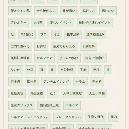
履きやすい靴
合う靴がない
膝が痛い
爪あつい
切れない
アレルギー
居場所
楽しいイベント
福岡子供連れイベント
足
専門的に
プロ
冷え
根本治療
理学療法士b
室内で遊べる
お得な
足見てもらえる
子供無料
無料駐車場有
セルフケア
じぶんの体は
自分で健康に
ないか
外科
膝
腰
坐骨神経
下痢
便秘
肩
五十肩
四十肩
アンチエイジング
セラム
世界初
最新美容
再生医療
近く
大牟田駅裏駅
大正小学校
魔法のソックス
機能性矯正靴
ベネケア
ベネケアプレミアムセラム
プレミアムセラム
子育て世代
屋内
しろもと整形外科看板下
一般社団法人
株式会社 H・ベネシュ