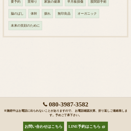
要予約
里帰り
家族の健康
半月板損傷
股関節手術
脇のばし
体幹
捩れ
無印良品
オーガニック
未来の笑顔のために
080-3987-3582
※施術中はお電話に出られないことがありますので、 お電話確認次第、折り返しご連絡致しま
す。予めご了承下さい。
お問い合わせはこちら
LINE予約はこちら