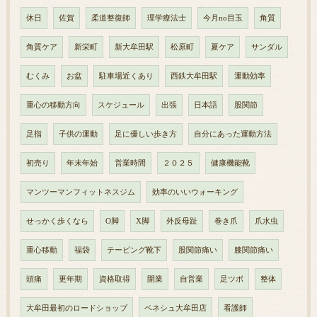
休日
佐賀
柔道整復師
理学療法士
今月no目玉
角質
角質ケア
新栄町
新大牟田駅
松原町
夏ケア
サンダル
むくみ
お盆
駐車場近くあり
西鉄大牟田駅
運動効率
重心の移動方向
スケジュール
出張
日本語
股関節
足指
子供の運動
足に優しい歩き方
自分にあった運動方法
初売り
年末年始
営業時間
２０２５
健康機能靴
マンツーマンフィットネスジム
効率のいいウォーキング
せっかく歩くなら
O脚
X脚
外反母趾
巻き爪
爪水虫
重心移動
福袋
テーピング靴下
股関節痛い
膝関節痛い
頭痛
更年期
資格取得
開業
自営業
足ツボ
整体
大牟田最初のロードショップ
ベネシュ大牟田店
看護師