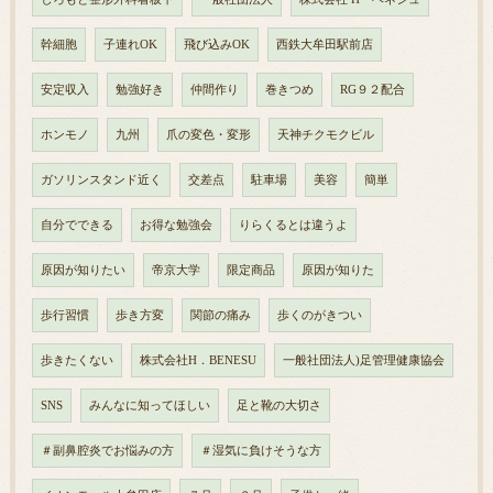
幹細胞
子連れOK
飛び込みOK
西鉄大牟田駅前店
安定収入
勉強好き
仲間作り
巻きつめ
RG９２配合
ホンモノ
九州
爪の変色・変形
天神チクモクビル
ガソリンスタンド近く
交差点
駐車場
美容
簡単
自分でできる
お得な勉強会
りらくるとは違うよ
原因が知りたい
帝京大学
限定商品
原因が知りた
歩行習慣
歩き方変
関節の痛み
歩くのがきつい
歩きたくない
株式会社H．BENESU
一般社団法人)足管理健康協会
SNS
みんなに知ってほしい
足と靴の大切さ
＃副鼻腔炎でお悩みの方
＃湿気に負けそうな方